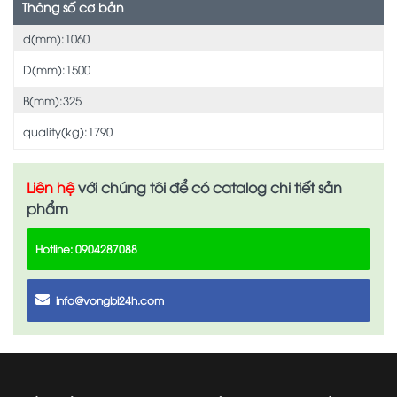
Thông số cơ bản
d(mm):1060
D(mm):1500
B(mm):325
quality(kg):1790
Liên hệ
với chúng tôi để có catalog chi tiết sản
phẩm
Hotline: 0904287088
info@vongbi24h.com