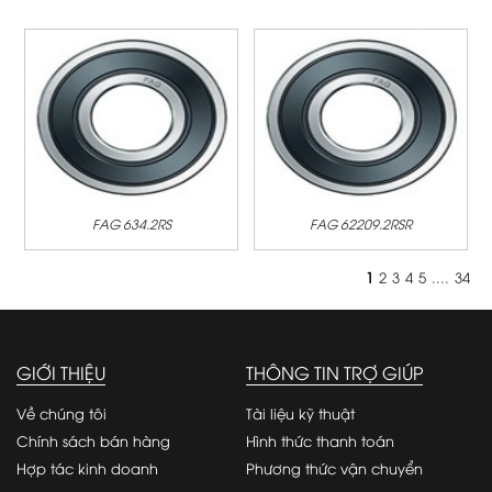
FAG 634.2RS
FAG 62209.2RSR
1
2
3
4
5
....
34
GIỚI THIỆU
THÔNG TIN TRỢ GIÚP
Về chúng tôi
Tài liệu kỹ thuật
Chính sách bán hàng
Hình thức thanh toán
Hợp tác kinh doanh
Phương thức vận chuyển