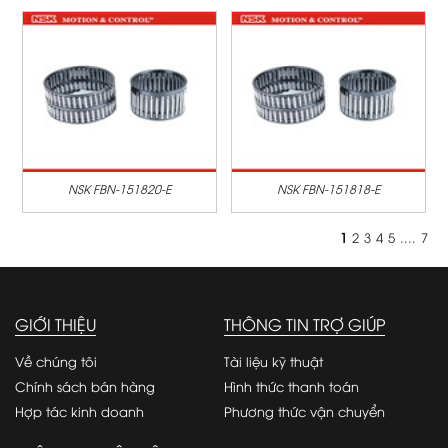
NSK FBN-151820-E
NSK FBN-151818-E
1
2
3
4
5
....
7
GIỚI THIỆU
THÔNG TIN TRỢ GIÚP
Về chúng tôi
Tài liệu kỹ thuật
Chính sách bán hàng
Hình thức thanh toán
Hợp tác kinh doanh
Phương thức vận chuyển