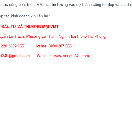
p tác cùng phát triển, VMT rất tin tưởng vào sự thành công tốt đẹp và lâu dà
p tác kinh doanh xin liên hệ :
 ĐẦU TƯ VÀ THƯƠNG MẠI VMT
guyễn Lộ Trạch, Phường Lê Thanh Nghị, Thành phố Hải Phòng
)
220 3839 155
Hotline:
0904.287.088
ngbi24h@gmail.com Website: www.vongbi24h.com