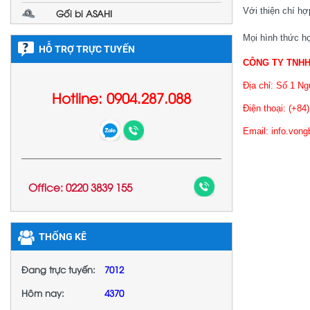
Với thiện chí hợ
Gối bi ASAHI
Mọi hình thức hợ
HỖ TRỢ TRỰC TUYẾN
CÔNG TY TNHH
Địa chỉ: Số 1 N
Hotline: 0904.287.088
Điện thoại: (+84
Email: info.vo
Office: 0220 3839 155
THỐNG KÊ
Đang trực tuyến:
7012
Hôm nay:
4370