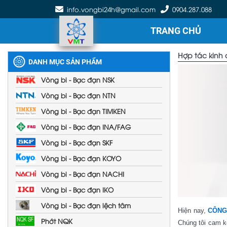
info.vongbi24h@gmail.com
0904.287.088
TRANG CHỦ
Hợp tác kinh
DANH MỤC SẢN PHẨM
Vòng bi - Bạc đạn NSK
Vòng bi - Bạc đạn NTN
Vòng bi - Bạc đạn TIMKEN
Vòng bi - Bạc đạn INA/FAG
Vòng bi - Bạc đạn SKF
Vòng bi - Bạc đạn KOYO
Vòng bi - Bạc đạn NACHI
Vòng bi - Bạc đạn IKO
Vòng bi - Bạc đạn lệch tâm
Hiện nay,
CÔNG
Phớt NQK
Chúng tôi cam k