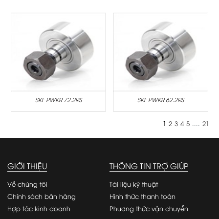
SKF PWKR 72.2RS
SKF PWKR 62.2RS
1
2
3
4
5
....
21
GIỚI THIỆU
THÔNG TIN TRỢ GIÚP
Về chúng tôi
Tài liệu kỹ thuật
Chính sách bán hàng
Hình thức thanh toán
Hợp tác kinh doanh
Phương thức vận chuyển