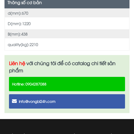
Thông số cơ bản
d(mm):670
D(mm):1220
B(mm):438
quality(kg):2210
Liên hệ
với chúng tôi để có catalog chi tiết sản
phẩm
Hotline: 0904287088
info@vongbi24h.com