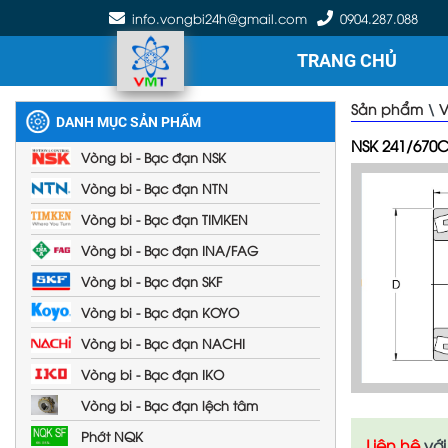
info.vongbi24h@gmail.com
0904.287.088
TRANG CHỦ
Sản phẩm
\
V
DANH MỤC SẢN PHẨM
NSK 241/670
Vòng bi - Bạc đạn NSK
Vòng bi - Bạc đạn NTN
Vòng bi - Bạc đạn TIMKEN
Vòng bi - Bạc đạn INA/FAG
Vòng bi - Bạc đạn SKF
Vòng bi - Bạc đạn KOYO
Vòng bi - Bạc đạn NACHI
Vòng bi - Bạc đạn IKO
Vòng bi - Bạc đạn lệch tâm
Phớt NQK
Liên hệ
với