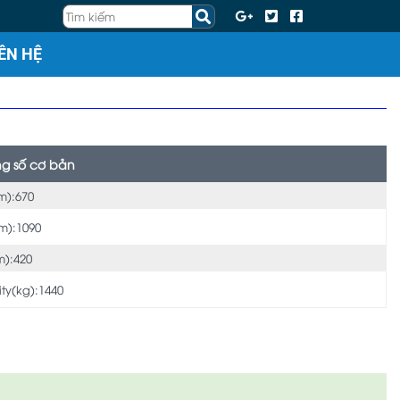
IÊN HỆ
g số cơ bản
m):670
m):1090
):420
ity(kg):1440