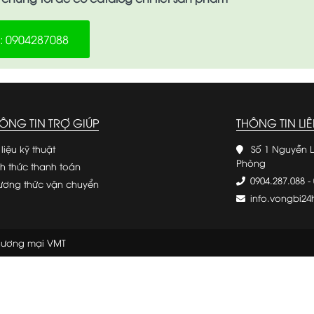
e: 0904287088
ÔNG TIN TRỢ GIÚP
THÔNG TIN LIÊ
 liệu kỹ thuật
Số 1 Nguyễn L
Phòng
nh thức thanh toán
0904.287.088
-
ương thức vận chuyển
info.vongbi2
Thương mại VMT