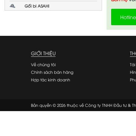
Gối bi ASAHI
Hotlin
GIỚI THIỆU
TH
Về chúng tôi
Tài
Chính sách bán hàng
Hì
Hợp tác kinh doanh
Ph
Bản quyền © 2026 thuộc về Công ty TNHH Đầu tư & 