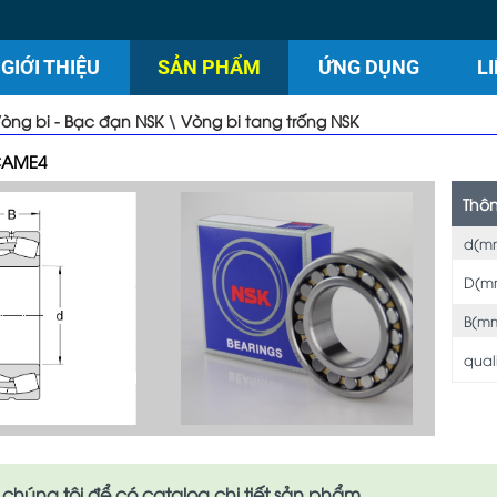
GIỚI THIỆU
SẢN PHẨM
ỨNG DỤNG
L
òng bi - Bạc đạn NSK
\
Vòng bi tang trống NSK
CAME4
Thôn
d(m
D(m
B(mm
qual
 chúng tôi để có catalog chi tiết sản phẩm