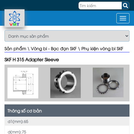
Sản phẩm
\
Vòng bi - Bạc đạn SKF
\
Phụ kiện vòng bi SKF
SKF H 315 Adapter Sleeve
Thông số cơ bản
d1(mm):65
d(mm):75