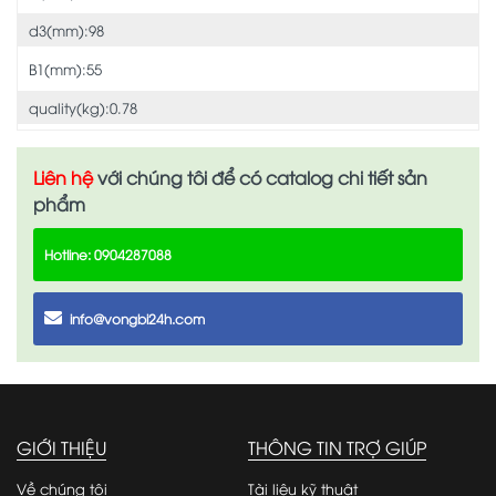
d3(mm):98
B1(mm):55
quality(kg):0.78
Liên hệ
với chúng tôi để có catalog chi tiết sản
phẩm
Hotline: 0904287088
info@vongbi24h.com
GIỚI THIỆU
THÔNG TIN TRỢ GIÚP
Về chúng tôi
Tài liệu kỹ thuật