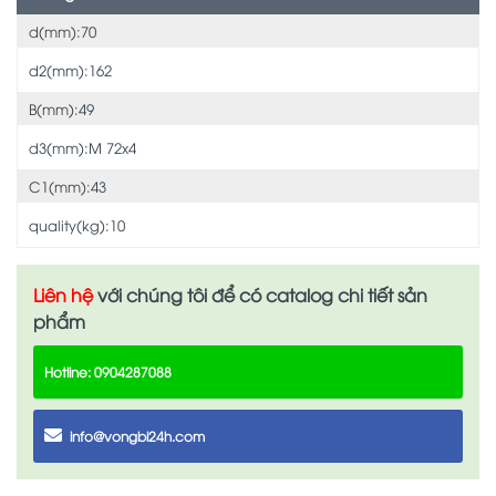
d(mm):70
d2(mm):162
B(mm):49
d3(mm):M 72x4
C1(mm):43
quality(kg):10
Liên hệ
với chúng tôi để có catalog chi tiết sản
phẩm
Hotline: 0904287088
info@vongbi24h.com