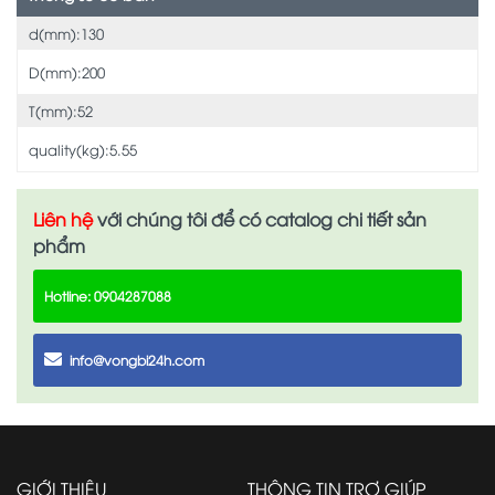
d(mm):130
D(mm):200
T(mm):52
quality(kg):5.55
Liên hệ
với chúng tôi để có catalog chi tiết sản
phẩm
Hotline: 0904287088
info@vongbi24h.com
GIỚI THIỆU
THÔNG TIN TRỢ GIÚP