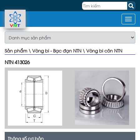
Sản phẩm
\
Vòng bi - Bạc đạn NTN
\
Vòng bi côn NTN
NTN 413026
Thông số cơ bản