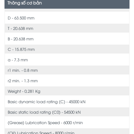
Thông số cơ bản
D - 63.500 mm
T - 20.638 mm
B - 20.638 mm
C - 15.875 mm
a - 7.3 mm
r1 min. - 0.8 mm
r2 min. - 1.3 mm
Weight - 0,281 Kg
Basic dynamic load rating (C) - 45000 kN
Basic static load rating (C0) - 54500 kN
(Grease) Lubrication Speed - 6000 r/min
(Oil) Lubrication Speed - 8000 r/min