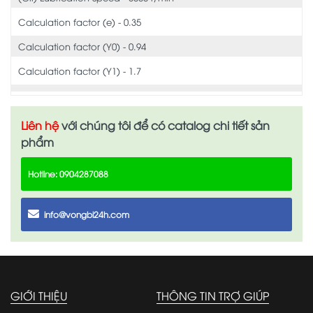
Calculation factor (e) - 0.35
Calculation factor (Y0) - 0.94
Calculation factor (Y1) - 1.7
Liên hệ
với chúng tôi để có catalog chi tiết sản
phẩm
Hotline: 0904287088
info@vongbi24h.com
GIỚI THIỆU
THÔNG TIN TRỢ GIÚP