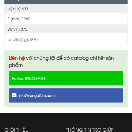
d(mm):800
D(mm):1280
B(mm):375
quality(kg):1870
Liên hệ
với chúng tôi để có catalog chi tiết sản
phẩm
Hotline: 0904287088
info@vongbi24h.com
GIỚI THIỆU
THÔNG TIN TRỢ GIÚP