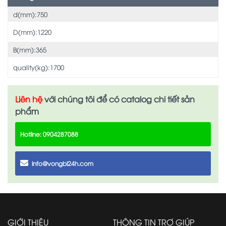
d(mm):750
D(mm):1220
B(mm):365
quality(kg):1700
Liên hệ
với chúng tôi để có catalog chi tiết sản
phẩm
Hotline: 0904287088
info@vongbi24h.com
GIỚI THIỆU
THÔNG TIN TRỢ GIÚP