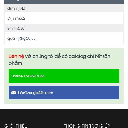
d(mm):40
D(mm):62
B(mm):30
quality(kg):0.35
Liên hệ
với chúng tôi để có catalog chi tiết sản
phẩm
Hotline: 0904287088
info@vongbi24h.com
GIỚI THIỆU
THÔNG TIN TRỢ GIÚP