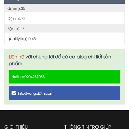
d(mm):35
D(mm):72
B(mm):23
quality(kg):0.45
Liên hệ
với chúng tôi để có catalog chi tiết sản
phẩm
Hotline: 0904287088
info@vongbi24h.com
GIỚI THIỆU
THÔNG TIN TRỢ GIÚP