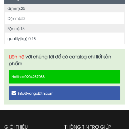
d(mm):25
D(mm):52
B(mm):18
quality(kg):0.18
Liên hệ
với chúng tôi để có catalog chi tiết sản
phẩm
Hotline: 0904287088
info@vongbi24h.com
GIỚI THIỆU
THÔNG TIN TRỢ GIÚP