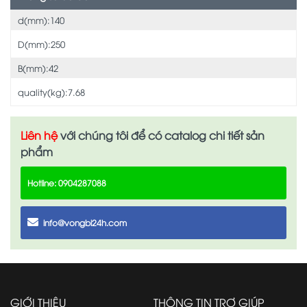
d(mm):140
D(mm):250
B(mm):42
quality(kg):7.68
Liên hệ
với chúng tôi để có catalog chi tiết sản
phẩm
Hotline: 0904287088
info@vongbi24h.com
GIỚI THIỆU
THÔNG TIN TRỢ GIÚP