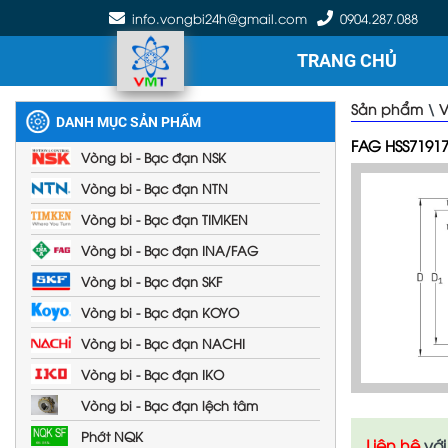
info.vongbi24h@gmail.com
0904.287.088
TRANG CHỦ
Sản phẩm
\
V
DANH MỤC SẢN PHẨM
FAG HSS71917
Vòng bi - Bạc đạn NSK
Vòng bi - Bạc đạn NTN
Vòng bi - Bạc đạn TIMKEN
Vòng bi - Bạc đạn INA/FAG
Vòng bi - Bạc đạn SKF
Vòng bi - Bạc đạn KOYO
Vòng bi - Bạc đạn NACHI
Vòng bi - Bạc đạn IKO
Vòng bi - Bạc đạn lệch tâm
Phớt NQK
Liên hệ
với