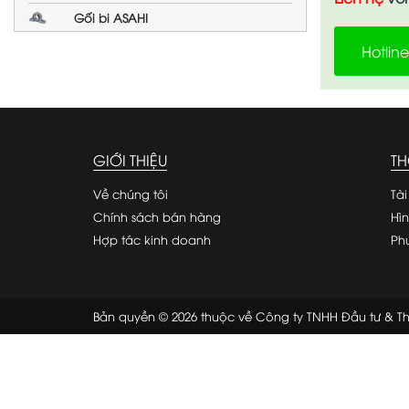
Gối bi ASAHI
Hotlin
GIỚI THIỆU
TH
Về chúng tôi
Tài
Chính sách bán hàng
Hì
Hợp tác kinh doanh
Ph
Bản quyền © 2026 thuộc về Công ty TNHH Đầu tư & 