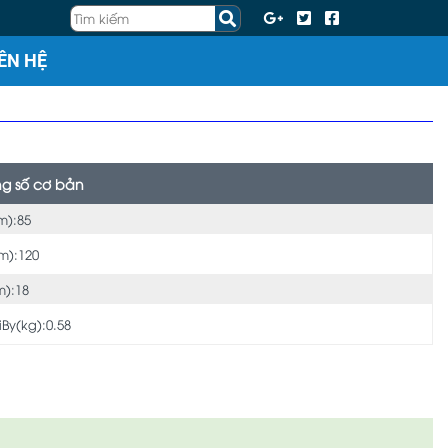
IÊN HỆ
g số cơ bản
m):85
m):120
):18
iBy(kg):0.58