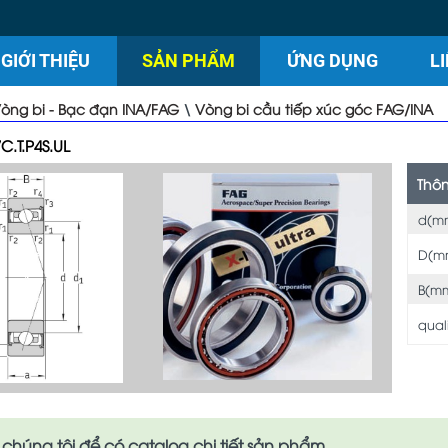
GIỚI THIỆU
SẢN PHẨM
ỨNG DỤNG
L
òng bi - Bạc đạn INA/FAG
\
Vòng bi cầu tiếp xúc góc FAG/INA
C.T.P4S.UL
Thôn
d(m
D(m
B(mm
qual
 chúng tôi để có catalog chi tiết sản phẩm