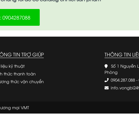
e: 0904287088
ÔNG TIN TRỢ GIÚP
THÔNG TIN LIÊ
 liệu kỹ thuật
Số 1 Nguyễn L
Phòng
nh thức thanh toán
0904.287.088
-
ương thức vận chuyển
info.vongbi2
Thương mại VMT