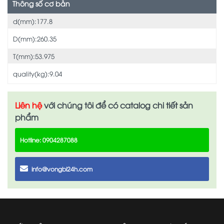
Thông số cơ bản
d(mm):177.8
D(mm):260.35
T(mm):53.975
quality(kg):9.04
Liên hệ
với chúng tôi để có catalog chi tiết sản
phẩm
Hotline: 0904287088
info@vongbi24h.com