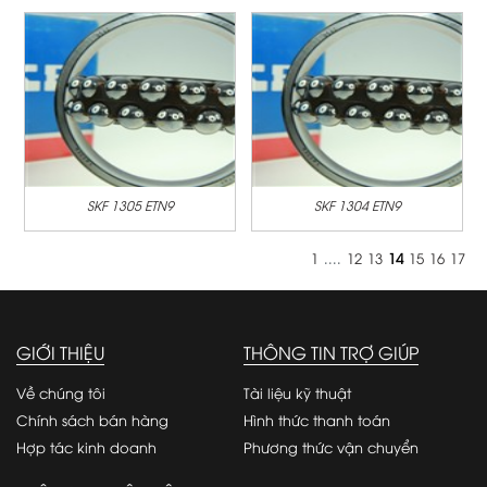
SKF 1305 ETN9
SKF 1304 ETN9
1
....
12
13
14
15
16
17
GIỚI THIỆU
THÔNG TIN TRỢ GIÚP
Về chúng tôi
Tài liệu kỹ thuật
Chính sách bán hàng
Hình thức thanh toán
Hợp tác kinh doanh
Phương thức vận chuyển