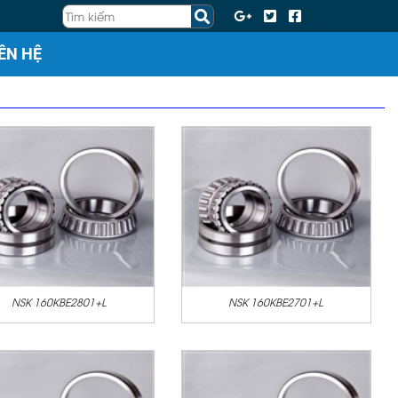
IÊN HỆ
NSK 160KBE2801+L
NSK 160KBE2701+L