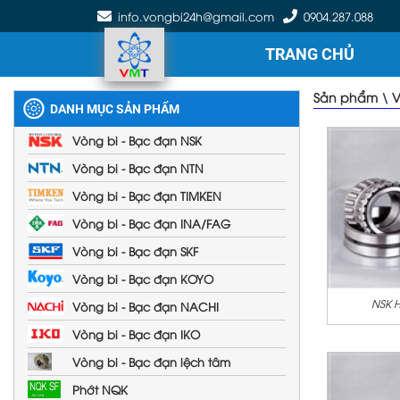
info.vongbi24h@gmail.com
0904.287.088
TRANG CHỦ
Sản phẩm
\
V
DANH MỤC SẢN PHẨM
Vòng bi - Bạc đạn NSK
Vòng bi - Bạc đạn NTN
Vòng bi - Bạc đạn TIMKEN
Vòng bi - Bạc đạn INA/FAG
Vòng bi - Bạc đạn SKF
Vòng bi - Bạc đạn KOYO
NSK 
Vòng bi - Bạc đạn NACHI
Vòng bi - Bạc đạn IKO
Vòng bi - Bạc đạn lệch tâm
Phớt NQK