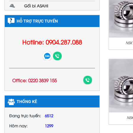
Gối bi ASAHI
HỖ TRỢ TRỰC TUYẾN
Hotline: 0904.287.088
NSK
Office: 0220 3839 155
THỐNG KÊ
Đang trực tuyến:
6512
NSK
Hôm nay:
1299