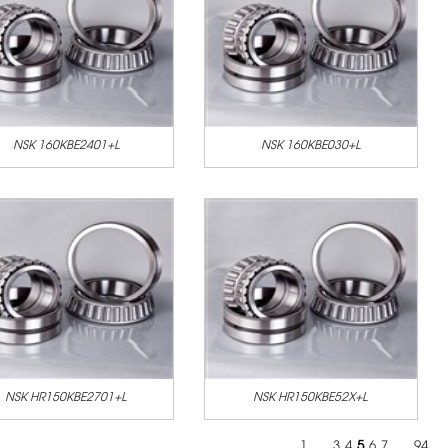
NSK 160KBE2401+L
NSK 160KBE030+L
NSK HR150KBE2701+L
NSK HR150KBE52X+L
1
....
3
4
5
6
7
....
94