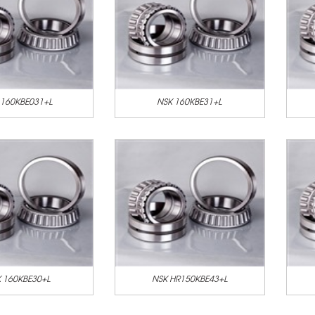
 160KBE031+L
NSK 160KBE31+L
 160KBE30+L
NSK HR150KBE43+L