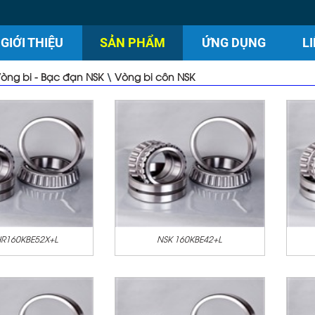
GIỚI THIỆU
SẢN PHẨM
ỨNG DỤNG
L
òng bi - Bạc đạn NSK
\
Vòng bi côn NSK
HR160KBE52X+L
NSK 160KBE42+L