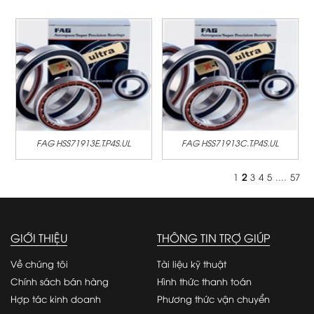
FAG HSS71913E.T.P4S.UL
FAG HSS71913C.T.P4S.UL
1
2
3
4
5
....
57
GIỚI THIỆU
THÔNG TIN TRỢ GIÚP
Về chúng tôi
Tài liệu kỹ thuật
Chính sách bán hàng
Hình thức thanh toán
Hợp tác kinh doanh
Phương thức vận chuyển