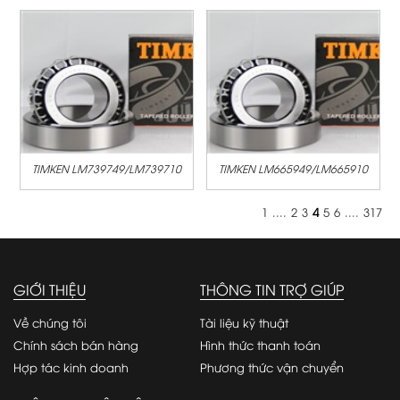
TIMKEN LM739749/LM739710
TIMKEN LM665949/LM665910
1
....
2
3
4
5
6
....
317
GIỚI THIỆU
THÔNG TIN TRỢ GIÚP
Về chúng tôi
Tài liệu kỹ thuật
Chính sách bán hàng
Hình thức thanh toán
Hợp tác kinh doanh
Phương thức vận chuyển