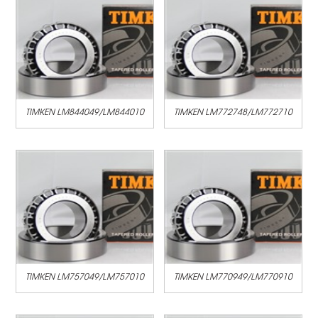
TIMKEN LM844049/LM844010
TIMKEN LM772748/LM772710
TIMKEN LM757049/LM757010
TIMKEN LM770949/LM770910