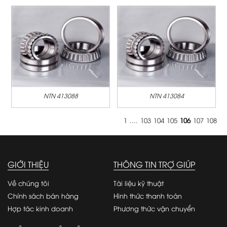
NTN 413088
NTN 413084
1
....
103
104
105
106
107
108
GIỚI THIỆU
THÔNG TIN TRỢ GIÚP
Về chúng tôi
Tài liệu kỹ thuật
Chính sách bán hàng
Hình thức thanh toán
Hợp tác kinh doanh
Phương thức vận chuyển