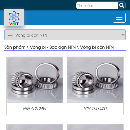
Sản phẩm
\
Vòng bi - Bạc đạn NTN
\
Vòng bi côn NTN
NTN 413134E1
NTN 413132E1